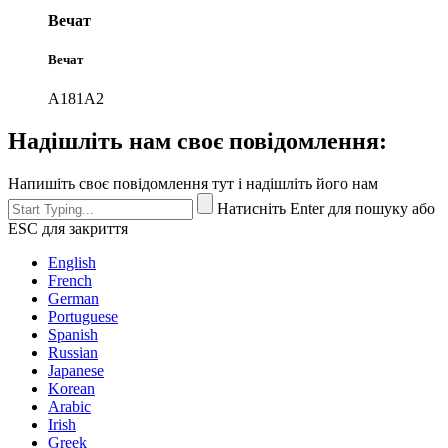
Вечат
Вечат
А181А2
Надішліть нам своє повідомлення:
Напишіть своє повідомлення тут і надішліть його нам
Натисніть Enter для пошуку або
ESC для закриття
English
French
German
Portuguese
Spanish
Russian
Japanese
Korean
Arabic
Irish
Greek