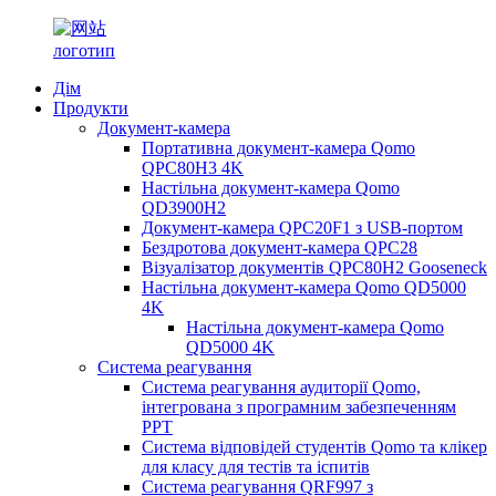
Дім
Продукти
Документ-камера
Портативна документ-камера Qomo
QPC80H3 4K
Настільна документ-камера Qomo
QD3900H2
Документ-камера QPC20F1 з USB-портом
Бездротова документ-камера QPC28
Візуалізатор документів QPC80H2 Gooseneck
Настільна документ-камера Qomo QD5000
4K
Настільна документ-камера Qomo
QD5000 4K
Система реагування
Система реагування аудиторії Qomo,
інтегрована з програмним забезпеченням
PPT
Система відповідей студентів Qomo та клікер
для класу для тестів та іспитів
Система реагування QRF997 з