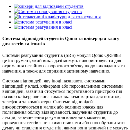
Система відповідей студентів Qomo та клікер для класу
для тестів та іспитів
Системи реагування студентів (SRS) модуля Qomo QRF888 –
це інструмент, який викладачі можуть використовувати для
отримання негайного зворотного зв'язку щодо викладання та
навчання, а також для сприяння активному навчанню.
Система відповідей, яку іноді називають системами
відповідей у ​​класі, клікерами або персональними системами
відповідей, зазвичай стосується портативного пристрою під
назвою клікер, але вона також включає картки для нотаток,
телефони та комп'ютери. Системи відповідей
використовуються в малих або великих класах для
полегшення обліку відвідуваності, залучення студентів до
лекцій, забезпечення розуміння ключових моментів,
проведення тестів з низькими ставками або способу запитати
думку чи ставлення студентів, якими вони зазвичай не можуть