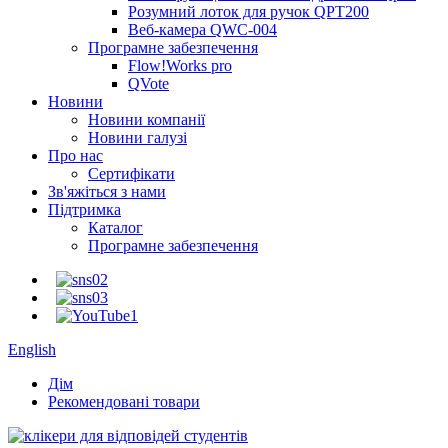
Розумний лоток для ручок QPT200
Веб-камера QWC-004
Програмне забезпечення
Flow!Works pro
QVote
Новини
Новини компанії
Новини галузі
Про нас
Сертифікати
Зв'яжіться з нами
Підтримка
Каталог
Програмне забезпечення
English
Дім
Рекомендовані товари