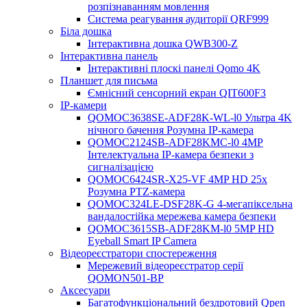
розпізнаванням мовлення
Система реагування аудиторії QRF999
Біла дошка
Інтерактивна дошка QWB300-Z
Інтерактивна панель
Інтерактивні плоскі панелі Qomo 4K
Планшет для письма
Ємнісний сенсорний екран QIT600F3
IP-камери
QOMOC3638SE-ADF28K-WL-l0 ​​Ультра 4K
нічного бачення Розумна IP-камера
QOMOC2124SB-ADF28KMC-l0 4MP
Інтелектуальна IP-камера безпеки з
сигналізацією
QOMOC6424SR-X25-VF 4MP HD 25x
Розумна PTZ-камера
QOMOC324LE-DSF28K-G 4-мегапіксельна
вандалостійка мережева камера безпеки
QOMOC3615SB-ADF28KM-l0 5MP HD
Eyeball Smart IP Camera
Відеореєстратори спостереження
Мережевий відеореєстратор серії
QOMON501-BP
Аксесуари
Багатофункціональний бездротовий Qpen