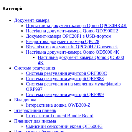
Категорії
Документ-камера
Портативна документ-камера Qomo QPC80H3 4K
Настільна документ-камера Qomo QD3900H2
Документ-камера QPC20F1 з USB-портом
Бездротова документ-камера QPC28
Візуалізатор документів QPC80H2 Gooseneck
Настільна документ-камера Qomo QD5000 4K
Настільна документ-камера Qomo QD5000
4K
Система реагування
Система реагування аудиторії QRF300C
Система реагування аудиторії QRF888
Система реагування на мовлення мультфільмів
QRF997
Система реагування аудиторії QRF999
Біла дошка
Інтерактивна дошка QWB300-Z
Інтерактивна панель
Інтерактивні панелі Bundle Board
Планшет для письма
Ємнісний сенсорний екран QIT600F3
Програмне забезпечення