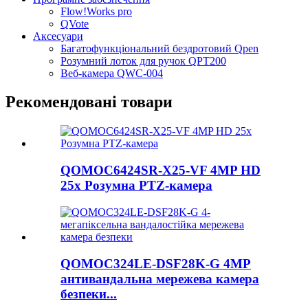
Flow!Works pro
QVote
Аксесуари
Багатофункціональний бездротовий Qpen
Розумний лоток для ручок QPT200
Веб-камера QWC-004
Рекомендовані товари
QOMOC6424SR-X25-VF 4MP HD
25x Розумна PTZ-камера
QOMOC324LE-DSF28K-G 4MP
антивандальна мережева камера
безпеки...