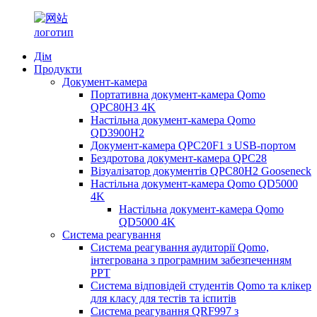
Дім
Продукти
Документ-камера
Портативна документ-камера Qomo
QPC80H3 4K
Настільна документ-камера Qomo
QD3900H2
Документ-камера QPC20F1 з USB-портом
Бездротова документ-камера QPC28
Візуалізатор документів QPC80H2 Gooseneck
Настільна документ-камера Qomo QD5000
4K
Настільна документ-камера Qomo
QD5000 4K
Система реагування
Система реагування аудиторії Qomo,
інтегрована з програмним забезпеченням
PPT
Система відповідей студентів Qomo та клікер
для класу для тестів та іспитів
Система реагування QRF997 з