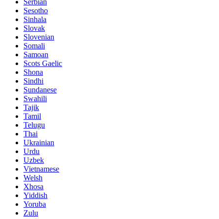
Serbian
Sesotho
Sinhala
Slovak
Slovenian
Somali
Samoan
Scots Gaelic
Shona
Sindhi
Sundanese
Swahili
Tajik
Tamil
Telugu
Thai
Ukrainian
Urdu
Uzbek
Vietnamese
Welsh
Xhosa
Yiddish
Yoruba
Zulu