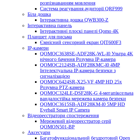
розпізнаванням мовлення
Система реагування аудиторії QRF999
Біла дошка
Інтерактивна дошка QWB300-Z
Інтерактивна панель
Інтерактивні плоскі панелі Qomo 4K
Планшет для письма
Ємнісний сенсорний екран QIT600F3
IP-камери
QOMOC3638SE-ADF28K-WL-l0 ​​Ультра 4K
нічного бачення Розумна IP-камера
QOMOC2124SB-ADF28KMC-l0 4MP
Інтелектуальна IP-камера безпеки з
сигналізацією
QOMOC6424SR-X25-VF 4MP HD 25x
Розумна PTZ-камера
QOMOC324LE-DSF28K-G 4-мегапіксельна
вандалостійка мережева камера безпеки
QOMOC3615SB-ADF28KM-l0 5MP HD
Eyeball Smart IP Camera
Відеореєстратори спостереження
Мережевий відеореєстратор серії
QOMON501-BP
Аксесуари
Багатофункціональний бездротовий Qpen