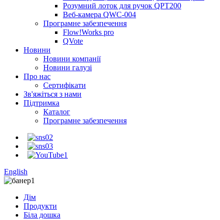
Розумний лоток для ручок QPT200
Веб-камера QWC-004
Програмне забезпечення
Flow!Works pro
QVote
Новини
Новини компанії
Новини галузі
Про нас
Сертифікати
Зв'яжіться з нами
Підтримка
Каталог
Програмне забезпечення
English
Дім
Продукти
Біла дошка