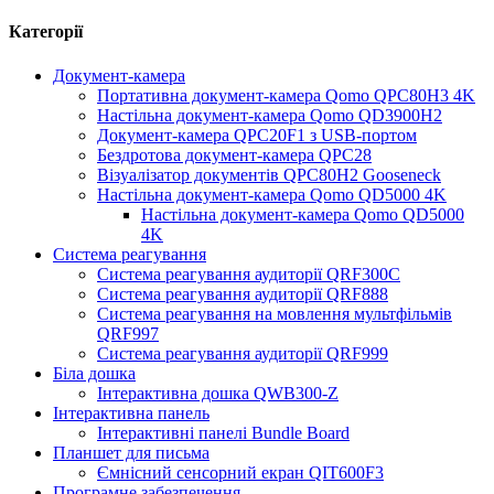
Категорії
Документ-камера
Портативна документ-камера Qomo QPC80H3 4K
Настільна документ-камера Qomo QD3900H2
Документ-камера QPC20F1 з USB-портом
Бездротова документ-камера QPC28
Візуалізатор документів QPC80H2 Gooseneck
Настільна документ-камера Qomo QD5000 4K
Настільна документ-камера Qomo QD5000
4K
Система реагування
Система реагування аудиторії QRF300C
Система реагування аудиторії QRF888
Система реагування на мовлення мультфільмів
QRF997
Система реагування аудиторії QRF999
Біла дошка
Інтерактивна дошка QWB300-Z
Інтерактивна панель
Інтерактивні панелі Bundle Board
Планшет для письма
Ємнісний сенсорний екран QIT600F3
Програмне забезпечення