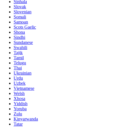
Sinhala
Slovak
Slovenian
Somali
Samoan
Scots Gaelic
Shona
Sindhi
Sundanese
Swahili
Tajik
Tamil
Telugu
Thai
Ukrainian
Urdu
Uzbek
Vietnamese
Welsh
Xhosa
Yiddish
Yoruba
Zulu
Kinyarwanda
Tatar