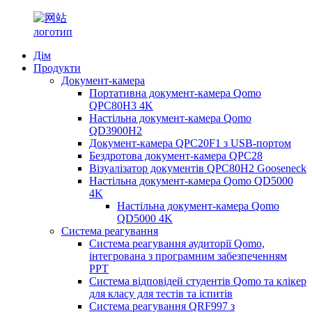
Дім
Продукти
Документ-камера
Портативна документ-камера Qomo
QPC80H3 4K
Настільна документ-камера Qomo
QD3900H2
Документ-камера QPC20F1 з USB-портом
Бездротова документ-камера QPC28
Візуалізатор документів QPC80H2 Gooseneck
Настільна документ-камера Qomo QD5000
4K
Настільна документ-камера Qomo
QD5000 4K
Система реагування
Система реагування аудиторії Qomo,
інтегрована з програмним забезпеченням
PPT
Система відповідей студентів Qomo та клікер
для класу для тестів та іспитів
Система реагування QRF997 з