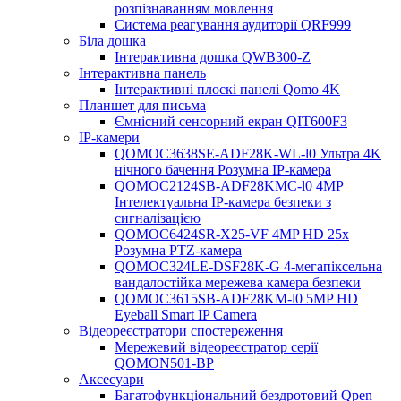
розпізнаванням мовлення
Система реагування аудиторії QRF999
Біла дошка
Інтерактивна дошка QWB300-Z
Інтерактивна панель
Інтерактивні плоскі панелі Qomo 4K
Планшет для письма
Ємнісний сенсорний екран QIT600F3
IP-камери
QOMOC3638SE-ADF28K-WL-l0 ​​Ультра 4K
нічного бачення Розумна IP-камера
QOMOC2124SB-ADF28KMC-l0 4MP
Інтелектуальна IP-камера безпеки з
сигналізацією
QOMOC6424SR-X25-VF 4MP HD 25x
Розумна PTZ-камера
QOMOC324LE-DSF28K-G 4-мегапіксельна
вандалостійка мережева камера безпеки
QOMOC3615SB-ADF28KM-l0 5MP HD
Eyeball Smart IP Camera
Відеореєстратори спостереження
Мережевий відеореєстратор серії
QOMON501-BP
Аксесуари
Багатофункціональний бездротовий Qpen