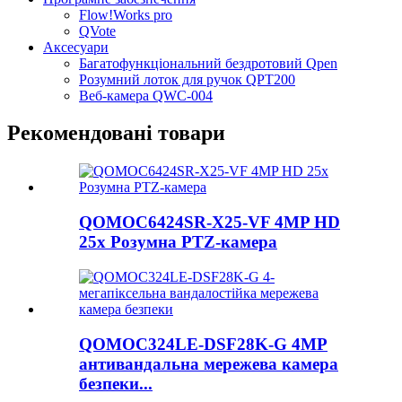
Flow!Works pro
QVote
Аксесуари
Багатофункціональний бездротовий Qpen
Розумний лоток для ручок QPT200
Веб-камера QWC-004
Рекомендовані товари
QOMOC6424SR-X25-VF 4MP HD
25x Розумна PTZ-камера
QOMOC324LE-DSF28K-G 4MP
антивандальна мережева камера
безпеки...