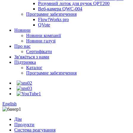
Розумний лоток для ручок QPT200
Веб-камера QWC-004
Програмне забезпечення
Flow!Works pro
QVote
Новини
Новини компанії
Новини галузі
Про нас
Сертифікати
Зв'яжіться з нами
Підтримка
Каталог
Програмне забезпечення
English
Дім
Продукти
Система реагування