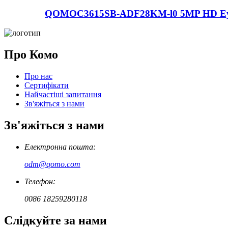
QOMOC3615SB-ADF28KM-l0 5MP HD Eyeba
Про Комо
Про нас
Сертифікати
Найчастіші запитання
Зв'яжіться з нами
Зв'яжіться з нами
Електронна пошта:
odm@qomo.com
Телефон:
0086 18259280118
Слідкуйте за нами