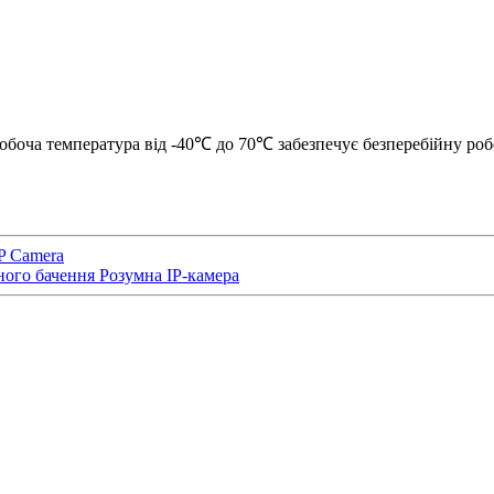
боча температура від -40℃ до 70℃ забезпечує безперебійну робо
P Camera
го бачення Розумна IP-камера