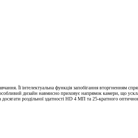
вчання. Її інтелектуальна функція запобігання вторгненням сп
ї особливий дизайн навмисно приховує напрямок камери, що ус
а досягати роздільної здатності HD 4 МП та 25-кратного оптичног