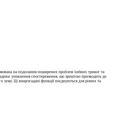
рямована на подолання поширених проблем хибних тривог та
кладнює уникнення спостереження, що зрештою призводить до
о зуму. Ці вищезгадані функції поєднуються для різних та