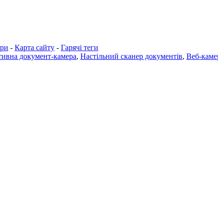
ари
-
Карта сайту
-
Гарячі теги
тивна документ-камера
,
Настільний сканер документів
,
Веб-каме