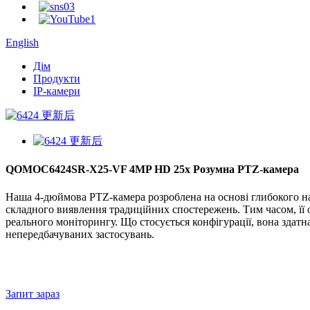
English
Дім
Продукти
IP-камери
QOMOC6424SR-X25-VF 4MP HD 25x Розумна PTZ-камера
Наша 4-дюймова PTZ-камера розроблена на основі глибокого на
складного виявлення традиційних спостережень. Тим часом, ї
реального моніторингу. Що стосується конфігурації, вона здатн
непередбачуваних застосувань.
Запит зараз