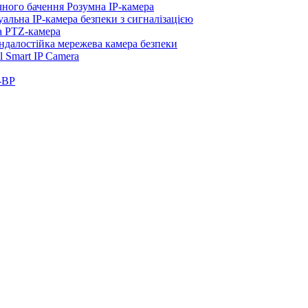
ого бачення Розумна IP-камера
на IP-камера безпеки з сигналізацією
 PTZ-камера
алостійка мережева камера безпеки
Smart IP Camera
-BP