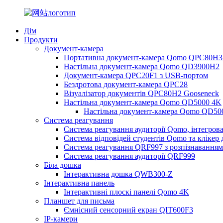
Дім
Продукти
Документ-камера
Портативна документ-камера Qomo QPC80H3
Настільна документ-камера Qomo QD3900H2
Документ-камера QPC20F1 з USB-портом
Бездротова документ-камера QPC28
Візуалізатор документів QPC80H2 Gooseneck
Настільна документ-камера Qomo QD5000 4K
Настільна документ-камера Qomo QD50
Система реагування
Система реагування аудиторії Qomo, інтегров
Система відповідей студентів Qomo та клікер д
Система реагування QRF997 з розпізнавання
Система реагування аудиторії QRF999
Біла дошка
Інтерактивна дошка QWB300-Z
Інтерактивна панель
Інтерактивні плоскі панелі Qomo 4K
Планшет для письма
Ємнісний сенсорний екран QIT600F3
IP-камери