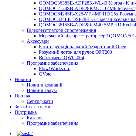
QOMOC3638SE-ADF28K-WL-l0 ​​Ультра 4K нічн
QOMOC2124SB-ADF28KMC-l0 4MP Інтелектуаль
QOMOC6424SR-X25-VF 4MP HD 25x Розумна
QOMOC324LE-DSF28K-G 4-мегапіксельна ванд
QOMOC3615SB-ADF28KM-l0 5MP HD Eyeball 
Відеореєстратори спостереження
Мережевий відеореєстратор серії QOMON501
Аксесуари
Багатофункціональний бездротовий Qpen
Розумний лоток для ручок QPT200
Веб-камера QWC-004
Програмне забезпечення
Flow!Works pro
QVote
Новини
Новини компанії
Новини галузі
Про нас
Сертифікати
Зв'яжіться з нами
Підтримка
Каталог
Програмне забезпечення