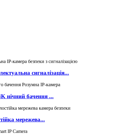
туальна сигналізація...
 нічний бачення ...
йка мережева...