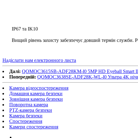
IP67 та IK10
Вищий рівень захисту забезпечує довший термін служби. Ро
Надіслати нам електронного листа
Далі:
QOMOC3615SB-ADF28KM-l0 5MP HD Eyeball Smart I
Попередній:
QOMOC3638SE-ADF28K-WL-l0 ​​Ультра 4K нічно
Камера відеоспостереження
Домашня камера безпеки
Зовнішня камера безпеки
Поворотна камера
PTZ-камера безпеки
Камера безпеки
Спостереження
Камери спостереження