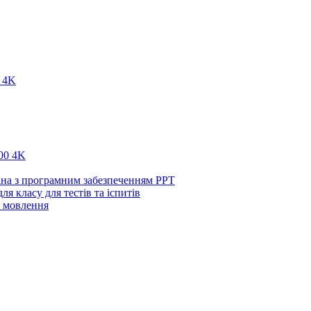
 4K
00 4K
ана з програмним забезпеченням PPT
ля класу для тестів та іспитів
м мовлення